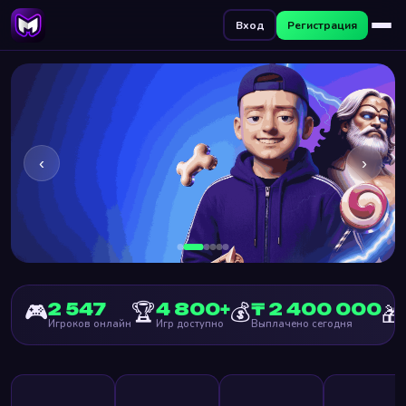
Вход
Регистрация
‹
›
Кэшбэк до 30%
🎮
🏆
💰
2 547
4 800+
₸ 2 400 000
🎁
в играх казино
Игроков онлайн
Игр доступно
Выплачено сегодня
Подробнее →