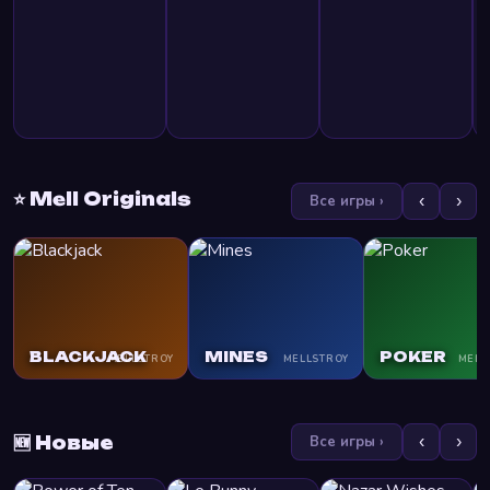
⭐ Mell Originals
Все игры ›
‹
›
BLACKJACK
MINES
POKER
MELLSTROY
MELLSTROY
MELL
🆕 Новые
Все игры ›
‹
›