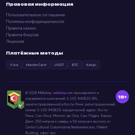
Правовая информация
Быстрая регистрация: Создайте аккаунт
за 30 секунд через почту или
Пользовательское соглашение
Политика конфиденциальности
социальные сети.
Правила казино
Правила бонусов
Лицензионный софт: Только
Лицензия
проверенные провайдеры (Pragmatic
Платёжные методы
Play, Hacksaw Gaming, NoLimit City).
Visa
MasterCard
USDT
BTC
Kaspi
Эксклюзив от Мелстроя: Регулярные
розыгрыши и бонусы, которые
анонсируются в прямых эфирах.
© 2026 Mellstroy.
mellstroy.com
принадлежит и
18+
управляется компанией 3-102-940620 SRL,
зарегистрированной в Коста-Рике, регистрационный
Бонусная программа и
номер 3-102-940620, юридический адрес: Коста-
Рика, Сан-Хосе, Монтес-де-Ока, Сан-Педро, Барио
промокоды
Дент, 250 метров к северу и 50 метров к востоку от
Centro Cultural Costarricense Norteamericano, Ofident
Мы ценим как новичков, так и постоянных
Building, офис три.